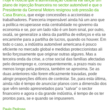
Hoje é notícia que a administração Obama vai lançar um
plano de injecção financeira no sector automóvel e que o
Presidente da General Motors resignou sob pressão da
Casa Branca
, que exige concessões a accionistas e
trabalhadores. Pareceria impensável ainda há um ano que
a política recuperasse esta centralidade no governo da
economia e se, por um lado não é um bom sinal, por outro,
oxalá, se generalize a ideia da partilha de esforços e ela se
encaminhe para a partilha de lucros, quando os houver. Em
todo o caso, a indústria automóvel americana é pouco
eficiente no mercado global e medidas proteccionistas ali
terão forçosamente que originar outras algures. Mas a
terceira onda da crise, a crise social das famílias afectadas
pelo desemprego e, consequentemente, a prazo mais ou
menos longo pela pobreza, também se aproxima. Se as
duas anteriores não forem eficazmente travadas, pode
atingir proporções difíceis de controlar. Se, para esta última,
ainda não é tempo de anunciar planos com a dimensão dos
que vêm sendo apresnetados para "salvar" o sector
financeiro e agora o da grande indústria, é tempo de os ter
prontos para, se e quando se impuserem.
Paulo Pedroso