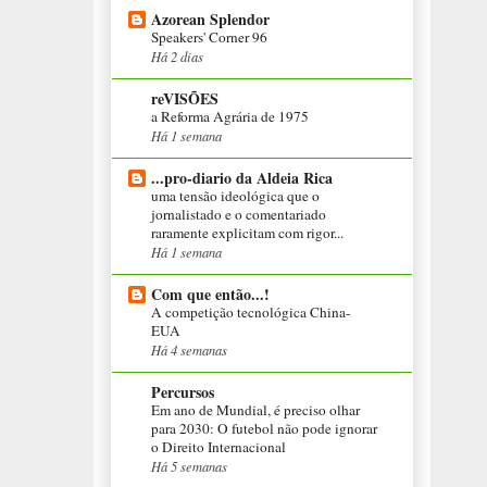
Azorean Splendor
Speakers' Corner 96
Há 2 dias
reVISÕES
a Reforma Agrária de 1975
Há 1 semana
...pro-diario da Aldeia Rica
uma tensão ideológica que o
jornalistado e o comentariado
raramente explicitam com rigor...
Há 1 semana
Com que então...!
A competição tecnológica China-
EUA
Há 4 semanas
Percursos
Em ano de Mundial, é preciso olhar
para 2030: O futebol não pode ignorar
o Direito Internacional
Há 5 semanas