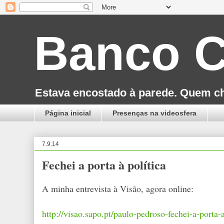
Banco C
Estava encostado à parede. Quem che
Página inicial
Presenças na videosfera
7.9.14
Fechei a porta à política
A minha entrevista à Visão, agora online:
http://visao.sapo.pt/paulo-pedroso-fechei-a-porta