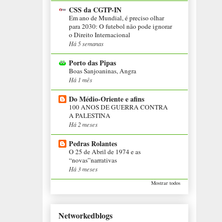
CSS da CGTP-IN
Em ano de Mundial, é preciso olhar
para 2030: O futebol não pode ignorar
o Direito Internacional
Há 5 semanas
Porto das Pipas
Boas Sanjoaninas, Angra
Há 1 mês
Do Médio-Oriente e afins
100 ANOS DE GUERRA CONTRA
A PALESTINA
Há 2 meses
Pedras Rolantes
O 25 de Abril de 1974 e as
“novas”narrativas
Há 3 meses
Mostrar todos
Networkedblogs