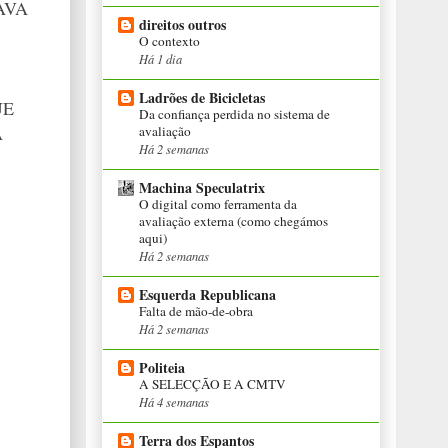
AVA
direitos outros
O contexto
Há 1 dia
Ladrões de Bicicletas
UE
Da confiança perdida no sistema de
À
avaliação
Há 2 semanas
Machina Speculatrix
O digital como ferramenta da
avaliação externa (como chegámos
aqui)
Há 2 semanas
Esquerda Republicana
Falta de mão-de-obra
Há 2 semanas
Politeia
A SELECÇÃO E A CMTV
Há 4 semanas
Terra dos Espantos