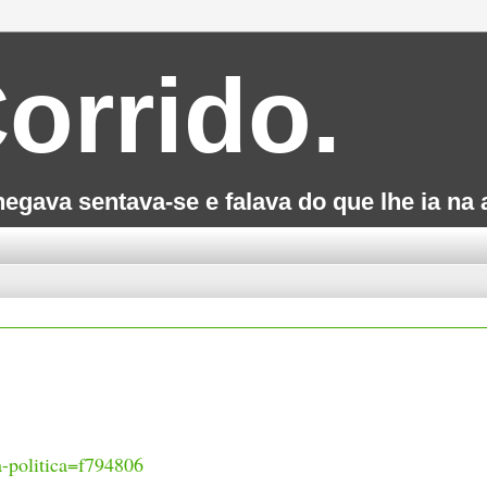
orrido.
gava sentava-se e falava do que lhe ia na 
-a-politica=f794806